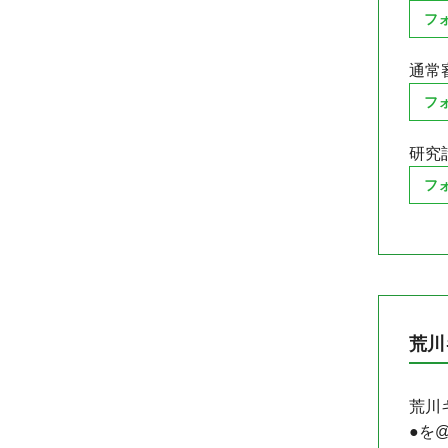
フ
通常
フ
研究
フ
荒川
荒川キ
●を