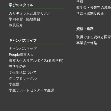
学費
学びのスタイル
奨学金・授業料の減免
カリキュラムと履修モデル
学部入試制度改正
学内演習・臨地実習
教員紹介
資格・進路
取得できる資格と国家
キャンパスライフ
卒業後の進路
キャンパスマップ
People都立大人
都立大生のリアルボイス(看護学科)
在学生の声
学生生活について
クラブ＆サークル
学生寮
学生サポートセンター学生課