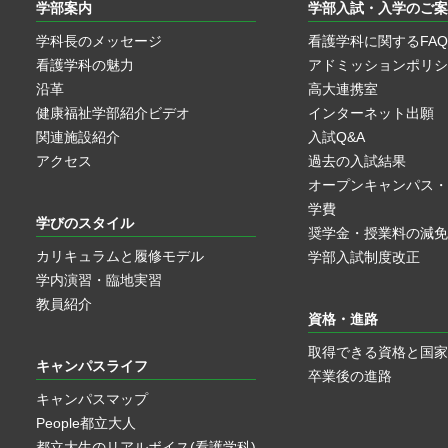
学部案内
学部入試・入学のご案
学科長のメッセージ
看護学科に関するFAQ
看護学科の魅力
アドミッションポリシ
沿革
高大連携室
健康福祉学部紹介ビデオ
インターネット出願
関連施設紹介
入試Q&A
アクセス
過去の入試結果
オープンキャンパス・
学費
学びのスタイル
奨学金・授業料の減免
カリキュラムと履修モデル
学部入試制度改正
学内演習・臨地実習
教員紹介
資格・進路
取得できる資格と国家
キャンパスライフ
卒業後の進路
キャンパスマップ
People都立大人
都立大生のリアルボイス(看護学科)