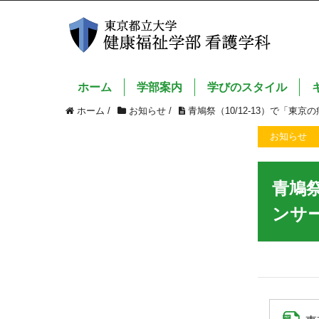
ホーム
学部案内
学びのスタイル
ホーム
/
お知らせ
/
青鳩祭（10/12-13）で「
お知らせ
青鳩祭
ンサ