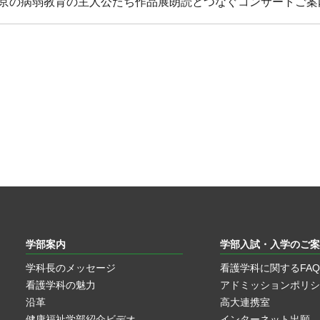
京の病弱教育の主人公たち作品展朗読とつなぐコンサートご案
学部案内
学部入試・入学のご案
学科長のメッセージ
看護学科に関するFAQ
看護学科の魅力
アドミッションポリシ
沿革
高大連携室
健康福祉学部紹介ビデオ
インターネット出願