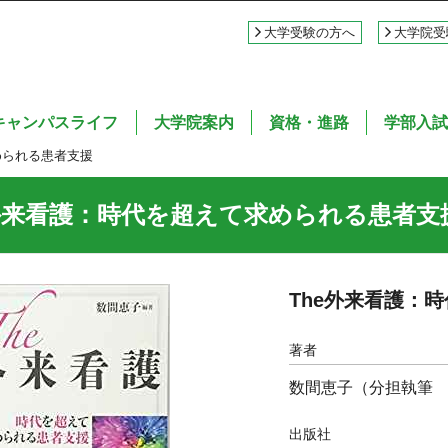
大学受験の方へ
大学院受
キャンパスライフ
大学院案内
資格・進路
学部入試
められる患者支援
e外来看護：時代を超えて求められる患者支
The外来看護：
著者
数間恵子（分担執筆 
出版社