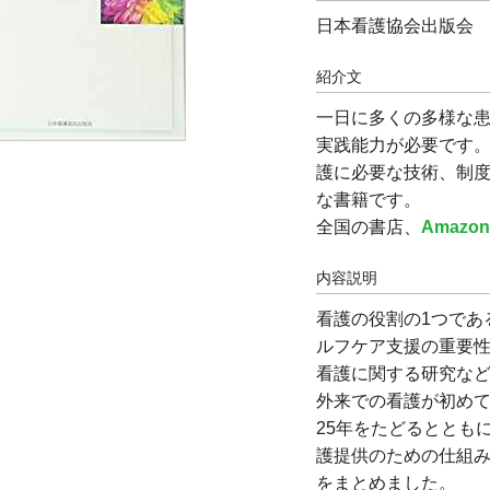
日本看護協会出版会
紹介文
一日に多くの多様な
実践能力が必要です
護に必要な技術、制
な書籍です。
全国の書店、
Amazo
内容説明
看護の役割の1つであ
ルフケア支援の重要
看護に関する研究な
外来での看護が初め
25年をたどるととも
護提供のための仕組
をまとめました。